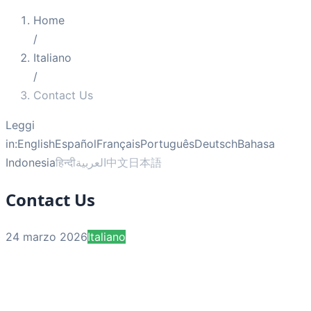
Home
/
Italiano
/
Contact Us
Leggi
in:
English
Español
Français
Português
Deutsch
Bahasa
Indonesia
हिन्दी
العربية
中文
日本語
Contact Us
24 marzo 2026
Italiano