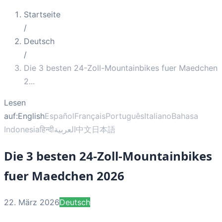
Startseite
/
Deutsch
/
Die 3 besten 24-Zoll-Mountainbikes fuer Maedchen
2
...
Lesen
auf:
English
Español
Français
Português
Italiano
Bahasa
Indonesia
हिन्दी
العربية
中文
日本語
Die 3 besten 24-Zoll-Mountainbikes
fuer Maedchen 2026
22. März 2026
Deutsch